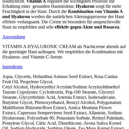
Hautschicht.
Vitamin A
reguliert die wichtigsten Prozesse zur
Erhaltung einer gesunden Hautstruktur.
Hyaluron
sorgt für mehr
Feuchtigkeit in der Haut. Durch die
Kombination von Vitamin A
und Hyaluron
werden die natürlichen Alterungsprozesse der Haut
effektiv verlangsamt. Die Creme ist besonders für anspruchsvolle
Haut zu empfehlen und sehr
effektiv gegen Akne und Rosacea
.
Anwendung
VITAMIN A HYALURONIC CREAM als Nachtcreme abends auf
die gereinigte Haut auftragen. Wir empfehlen die Kombination mit
Hyaluron- und Vitamin C-Serum
Ingredients
Aqua, Glycerin, Helianthus Annuus Seed Extract, Rosa Canina
Fruit Oil, Propylene Glycol,
Cetyl Alcohol, Hydroxyethyl Acrylate/Sodium Acryloyldimethyl
Taurate Copolymer, Cyclodextrin, Peg-100 Stearate, Glyceryl
Stearate, Glycyrrhetinic Acid, Artemia Extract, Isohexadecane,
Butylene Glycol, Phenoxyethanol, Benzyl Alcohol, Polygonatum
Multiflorum Rhizome/Root Extract, Arnica Montana Flower
Extract, Cupressus Sempervirens Seed Extract, Allantoin, Sodium
Hyaluronate, Polysorbate 80, Potassium Sorbate, Retinyl Palmitate,
Pentylene Glycol, Citric Acid, Dimethicone, Avena Sativa Kernel
Oil, Sodium Hydroxide, Sorbitan Oleate, Zea Mays Kernel Extract,