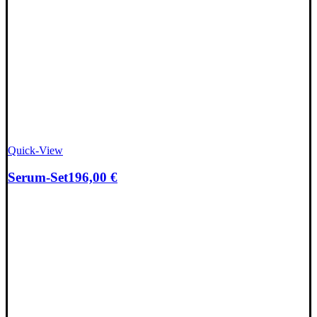
Quick-View
Serum-Set
196,00
€