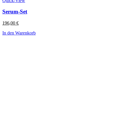
Quick-View
Serum-Set
196,00
€
In den Warenkorb